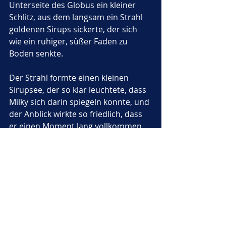
Unterseite des Globus ein kleiner 
Schlitz, aus dem langsam ein Strahl 
goldenen Sirups sickerte, der sich 
wie ein ruhiger, süßer Faden zu 
Boden senkte. 
Der Strahl formte einen kleinen 
Sirupsee, der so klar leuchtete, dass 
Milky sich darin spiegeln konnte, und 
der Anblick wirkte so friedlich, dass 
er einen Moment lang vollkommen 
stillstand. Krick erklärte: 
"Das ist ein 
Zeichen, dass der Globus 
vollkommen entspannt ist, weil er 
nur dann Sirup freigibt, wenn er 
zufrieden ist."
Milky betrachtete die schimmernde 
Fläche des Sees und fühlte, wie die 