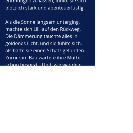
entmutigen zu lassen, fühlte sie sich 
plötzlich stark und abenteuerlustig.
Als die Sonne langsam unterging, 
machte sich Lilli auf den Rückweg. 
Die Dämmerung tauchte alles in 
goldenes Licht, und sie fühlte sich, 
als hätte sie einen Schatz gefunden. 
Zurück im Bau wartete ihre Mutter 
schon besorgt. „Und, wie war dein 
erster Tag draussen?“, fragte sie.
Lilli erzählte mit leuchtenden Augen 
von den Tautropfen, der grossen 
Blume und dem mächtigen Baum. 
„Die Welt ist noch viel schöner, als 
ich es mir je vorgestellt habe“, 
schloss sie ihre Geschichte. Ihre 
Mutter lächelte stolz. „Das ist erst 