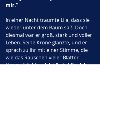
mir.“
In einer Nacht träumte Lila, dass sie 
wieder unter dem Baum saß. Doch 
diesmal war er groß, stark und voller 
Leben. Seine Krone glänzte, und er 
sprach zu ihr mit einer Stimme, die 
wie das Rauschen vieler Blätter 
klang: 
„Ich bin nicht fort, Lila. Ich 
bin in deinem Herzen, in den 
Geschichten, die du erzählst, und 
in allem, was du liebst.“
 Als Lila 
erwachte, fühlte sie keinen Schmerz 
mehr, sondern Trost und Zuversicht.
Von da an ging sie oft zu dem Platz, 
an dem der Baum gestanden hatte. 
Sie setzte sich auf seine Wurzeln, 