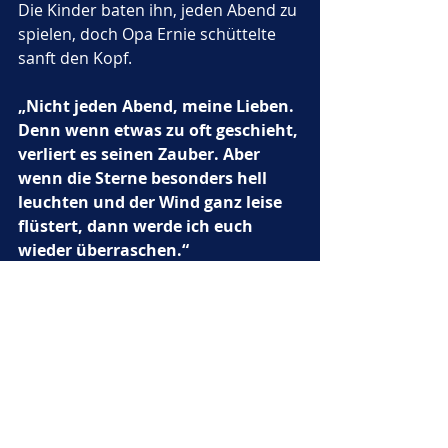
Die Kinder baten ihn, jeden Abend zu 
spielen, doch Opa Ernie schüttelte 
sanft den Kopf. 
„Nicht jeden Abend, meine Lieben. 
Denn wenn etwas zu oft geschieht, 
verliert es seinen Zauber. Aber 
wenn die Sterne besonders hell 
leuchten und der Wind ganz leise 
flüstert, dann werde ich euch 
wieder überraschen.“
An diesem Abend gingen die Kinder 
mit leuchtenden Augen nach Hause. 
Sie hielten ihre 
Geheimnisversprechen fest in ihren 
Herzen und erzählten niemandem 
von dem Wunder, das sie gesehen 
hatten. 