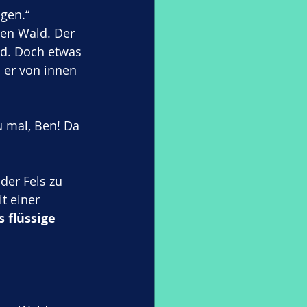
lgen.“
en Wald. Der 
and. Doch etwas 
 er von innen 
u mal, Ben! Da 
der Fels zu 
t einer 
 flüssige 