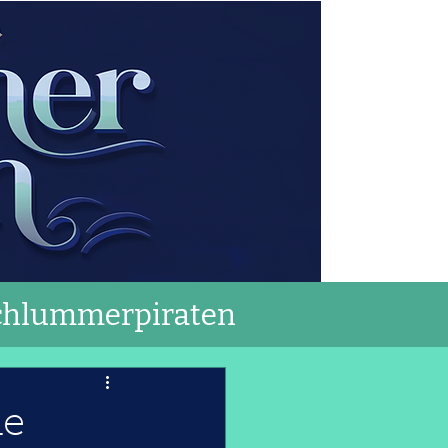
chlummerpiraten
ne