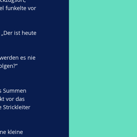
l funkelte vor 
„Der ist heute 
 werden es nie 
olgen?“
ses Summen 
kt vor das 
Strickleiter 
ne kleine 