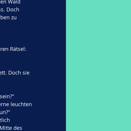
den Wald 
ss. Doch 
rben zu 
ren Rätsel: 
ett. Doch sie 
sein?“
erne leuchten 
tun?“
lich 
Mitte des 