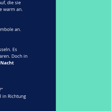
f, die sie 
be warm an.
ymbole an. 
seln. Es 
aren. Doch in 
 Nacht 
?“
l in Richtung 