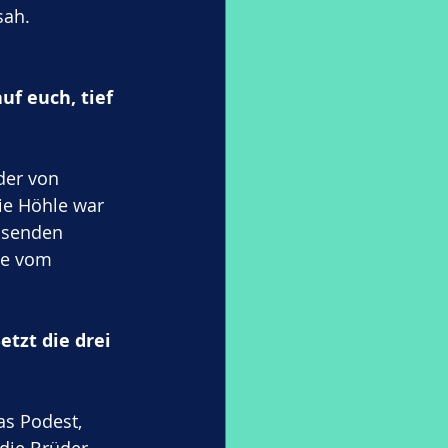
sah.
uf euch, tief 
der von 
ie Höhle war 
usenden 
ne vom 
etzt die drei 
as Podest, 