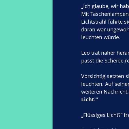
„Ich glaube, wir ha
Mit Taschenlampen 
Lichtstrahl führte s
daran war ungewöhnl
leuchten würde.
Leo trat näher hera
passt die Scheibe re
Vorsichtig setzten s
leuchten. Auf sein
weiteren Nachricht:
Licht.“
„Flüssiges Licht?“ f