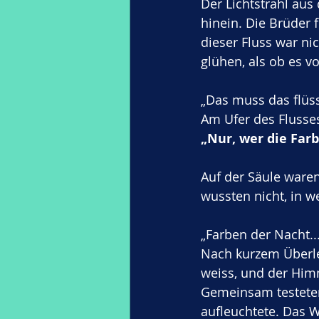
Der Lichtstrahl aus
hinein. Die Brüder 
dieser Fluss war ni
glühen, als ob es 
„Das muss das flüssi
Am Ufer des Flusses
„Nur, wer die Farb
Auf der Säule waren 
wussten nicht, in w
„Farben der Nacht..
Nach kurzem Überleg
weiss, und der Himm
Gemeinsam testeten 
aufleuchtete. Das W