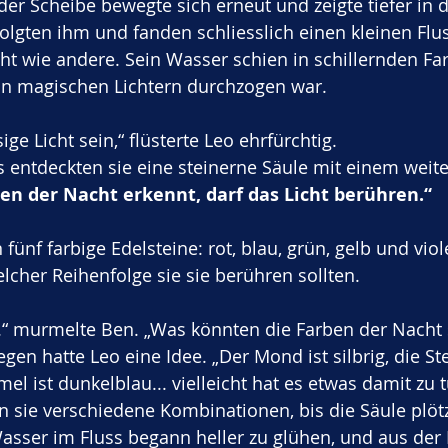
 der Scheibe bewegte sich erneut und zeigte tiefer in 
folgten ihm und fanden schliesslich einen kleinen Flu
cht wie andere. Sein Wasser schien in schillernden Fa
von magischen Lichtern durchzogen war.
ge Licht sein,“ flüsterte Leo ehrfürchtig.
 entdeckten sie eine steinerne Säule mit einem weite
en der Nacht erkennt, darf das Licht berühren.“
fünf farbige Edelsteine: rot, blau, grün, gelb und viol
elcher Reihenfolge sie sie berühren sollten.
.“ murmelte Ben. „Was könnten die Farben der Nacht 
en hatte Leo eine Idee. „Der Mond ist silbrig, die St
el ist dunkelblau... vielleicht hat es etwas damit zu 
sie verschiedene Kombinationen, bis die Säule plötz
asser im Fluss begann heller zu glühen, und aus der 