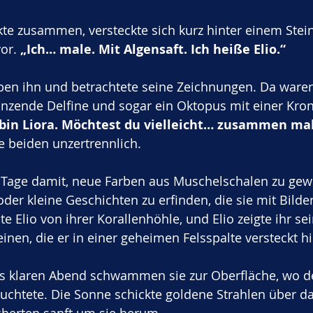
kte zusammen, versteckte sich kurz hinter einem Stein
or. 
„Ich… male. Mit Algensaft. Ich heiße Elio.“
eben ihn und betrachtete seine Zeichnungen. Da ware
anzende Delfine und sogar ein Oktopus mit einer Kron
bin Liora. Möchtest du vielleicht… zusammen ma
e beiden unzertrennlich.
e Tage damit, neue Farben aus Muschelschalen zu gew
oder kleine Geschichten zu erfinden, die sie mit Bilde
lte Elio von ihrer Korallenhöhle, und Elio zeigte ihr 
nen, die er in einer geheimen Felsspalte versteckt hi
 klaren Abend schwammen sie zur Oberfläche, wo d
uchtete. Die Sonne schickte goldene Strahlen über d