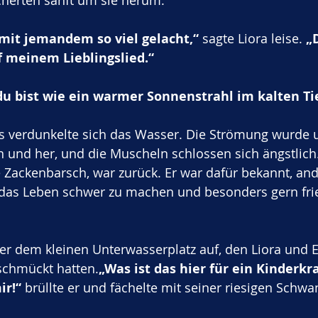
cherten sanft um sie herum.
 mit jemandem so viel gelacht,“
 sagte Liora leise. 
„
 meinem Lieblingslied.“
u bist wie ein warmer Sonnenstrahl im kalten Ti
 verdunkelte sich das Wasser. Die Strömung wurde u
 und her, und die Muscheln schlossen sich ängstlich
 Zackenbarsch, war zurück. Er war dafür bekannt, an
s Leben schwer zu machen und besonders gern frie
ber dem kleinen Unterwasserplatz auf, den Liora und E
chmückt hatten.
„Was ist das hier für ein Kinderk
ir!“
 brüllte er und fächelte mit seiner riesigen Schwa