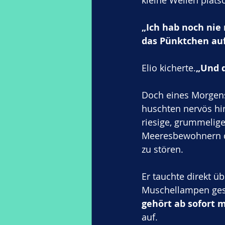
kleine Wellen pläts
„Ich hab noch nie
das Pünktchen auf
Elio kicherte.
„Und d
Doch eines Morgens
huschten nervös hin
riesige, grummelige
Meeresbewohnern da
zu stören.
Er tauchte direkt ü
Muschellampen ges
gehört ab sofort m
auf.