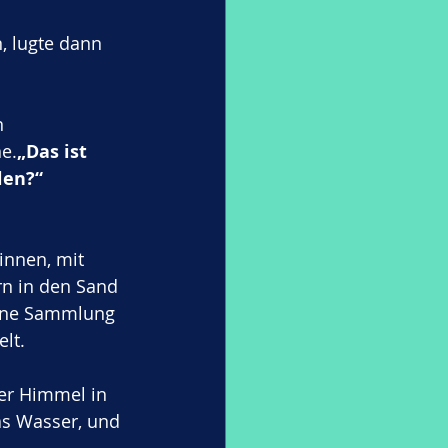
, lugte dann 
n 
e.
„Das ist 
len?“
innen, mit 
rn in den Sand 
seine Sammlung 
elt.
er Himmel in 
as Wasser, und 