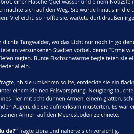
rot, einer Flasche Quellwasser und einem Notizstein 
d machte sich auf den Weg. Sie würde hinaus in die
 Vielleicht, so hoffte sie, wartete dort draußen irg
dichte Tangwälder, wo das Licht nur noch in goldene
itete an versunkenen Städten vorbei, deren Türme wie
iefen ragten. Bunte Fischschwärme begleiteten sie ei
ieder allein.
fragte, ob sie umkehren sollte, entdeckte sie ein flack
unter einem kleinen Felsvorsprung. Neugierig tauchte s
leines Tier mit acht dünnen Armen, einem glatten, s
nden Augen, die sie aufmerksam musterten. Es war ei
it seinen Armen auf den Meeresboden zeichnete.
du da?“
 fragte Liora und näherte sich vorsichtig.