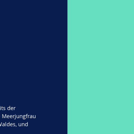
ts der 
 Meerjungfrau 
Waldes, und 