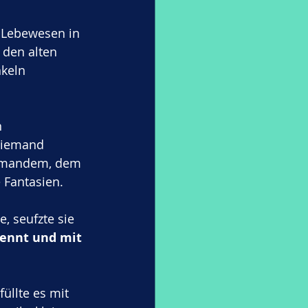
s Lebewesen in 
den alten 
keln 
 
Niemand 
 jemandem, dem 
 Fantasien.
, seufzte sie 
kennt und mit 
üllte es mit 