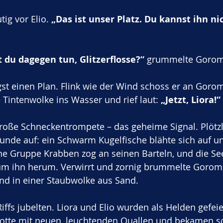
tig vor Elio. 
„Das ist unser Platz. Du kannst ihn ni
t du dagegen tun, Glitzerflosse?“
 grummelte Gorom
gst einen Plan. Flink wie der Wind schoss er an Gorom
 Tintenwolke ins Wasser und rief laut: 
„Jetzt, Liora!“
 große Schneckentrompete – das geheime Signal. Plötzl
eunde auf: ein Schwarm Kugelfische blähte sich auf un
ine Gruppe Krabben zog an seinen Barteln, und die S
 um ihn herum. Verwirrt und zornig brummelte Gorom,
d in einer Staubwolke aus Sand.
ffs jubelten. Liora und Elio wurden als Helden gefeier
otte mit neuen, leuchtenden Quallen und bekamen so