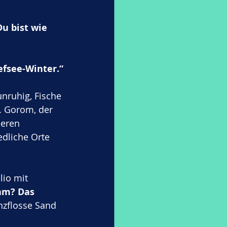
Du bist wie 
efsee-Winter.“
nruhig, Fische 
. Gorom, der 
deren 
dliche Orte 
lio mit 
ram? Das 
nzflosse Sand 