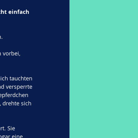
cht einfach 
.
 vorbei, 
ich tauchten 
d versperrte 
eepferdchen 
 drehte sich 
t. Sie 
gar eine 