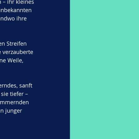
– ihr kleines 
 unbekannten 
endwo ihre 
n Streifen 
 verzauberte 
ne Weile, 
erndes, sanft 
ie tiefer – 
chimmernden 
n junger 