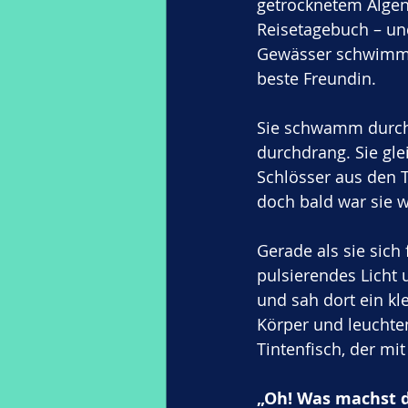
getrocknetem Algenb
Reisetagebuch – un
Gewässer schwimmen.
beste Freundin.
Sie schwamm durch 
durchdrang. Sie gle
Schlösser aus den T
doch bald war sie w
Gerade als sie sich 
pulsierendes Licht 
und sah dort ein k
Körper und leuchte
Tintenfisch, der m
„Oh! Was machst 