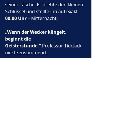
seiner Tasche. Er drehte den kleinen 
Schlüssel und stellte ihn auf exakt 
00:00 Uhr
 – Mitternacht.
„Wenn der Wecker klingelt, 
beginnt die 
Geisterstunde.“
 Professor Ticktack 
nickte zustimmend.
Der Wecker schlug einmal, zweimal – 
und beim dritten Schlag entwich ein 
silberner Strahl. Die Sanduhr 
zerbrach, Licht quoll heraus, und 
Zappelflink wurde in eine winzige 
Taschenuhr gezogen, wo er 
weiterleben würde – aber nun nur 
noch für fünf Minuten am Tag.