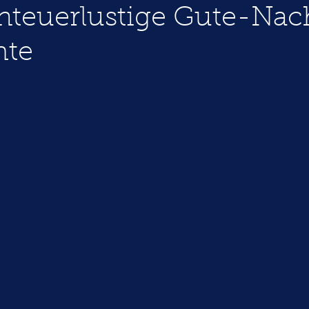
nteuerlustige Gute-Nac
hte