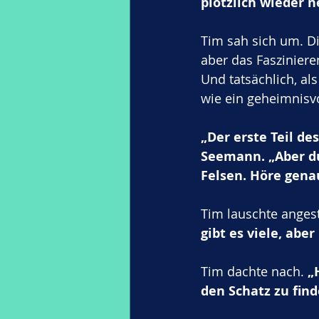
plötzlich wieder 
Tim sah sich um. D
aber das Faszinieren
Und tatsächlich, al
wie ein geheimnisvo
„Der erste Teil de
Seemann. „Aber du
Felsen. Höre gena
Tim lauschte angest
gibt es viele, abe
Tim dachte nach. 
„
den Schatz zu find