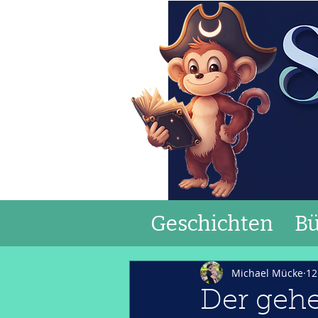
Geschichten
Bü
Michael Mücke
12
Der geh