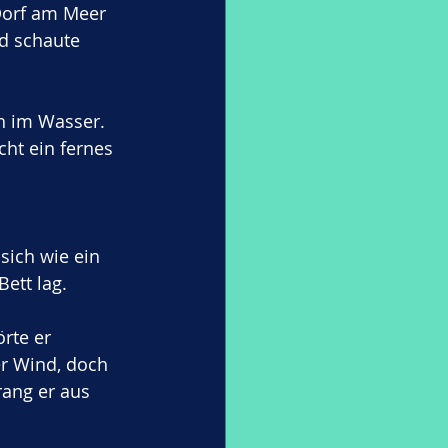
Dorf am Meer 
nd schaute 
h im Wasser. 
cht ein fernes 
 
sich wie ein 
ett lag.
rte er 
er Wind, doch 
ang er aus 