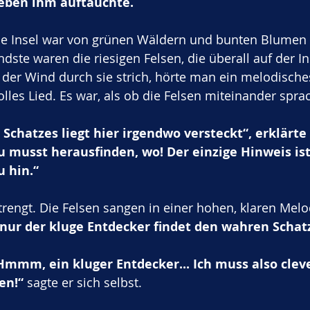
neben ihm auftauchte.
ie Insel war von grünen Wäldern und bunten Blumen
dste waren die riesigen Felsen, die überall auf der In
s der Wind durch sie strich, hörte man ein melodisches
lles Lied. Es war, als ob die Felsen miteinander spra
s Schatzes liegt hier irgendwo versteckt“, erklärte 
 musst herausfinden, wo! Der einzige Hinweis ist 
u hin.“
rengt. Die Felsen sangen in einer hohen, klaren Melod
r nur der kluge Entdecker findet den wahren Schatz
Hmmm, ein kluger Entdecker... Ich muss also cleve
en!“
 sagte er sich selbst.