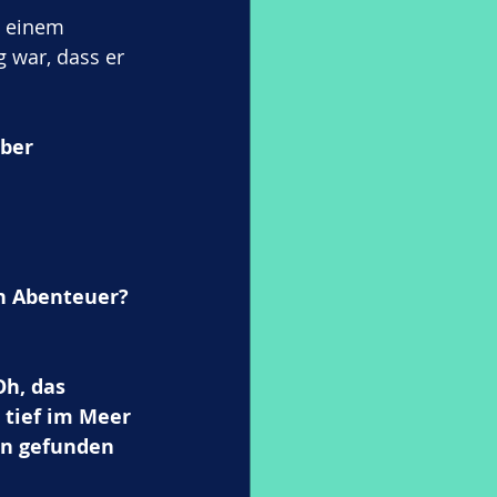
t einem 
g war, dass er 
ber 
n Abenteuer? 
Oh, das 
 tief im Meer 
rn gefunden 