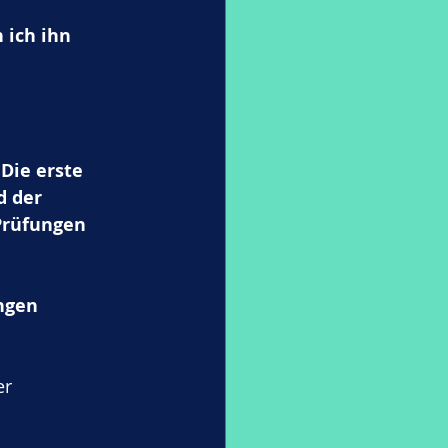
 ich ihn 
Die erste 
d der 
 Prüfungen 
ngen 
r 