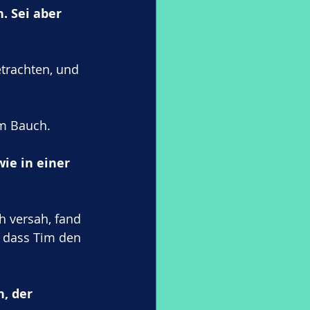
. Sei aber 
trachten, und 
em Bauch. 
wie in einer 
 versah, fand 
, dass Tim den 
, der 