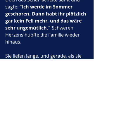
sagte: 
"Ich werde im Sommer 
geschoren. Dann habt ihr plötzlich 
gar kein Fell mehr, und das wäre 
sehr ungemütlich."
 Schweren 
Herzens hüpfte die Familie wieder 
hinaus.
Sie liefen lange, und gerade, als sie 
fast aufgeben wollten, hörten sie ein 
fröhliches Bellen. Vor ihnen stand 
ein junger Hund mit wuscheligem 
Fell und glänzenden Augen. 
Er wedelte aufgeregt mit dem 
Schwanz und rief: 
"Hallo, ihr 
kleinen Hüpfer! Ihr seht so aus, als 
würdet ihr dringend jemanden 
zum Kuscheln brauchen."
 Die 