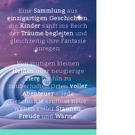
Eine
Sammlung
aus
einzigartigen Geschichten
,
die
Kinder
sanft ins Reich
der
Träume begleiten
und
gleichzeitig ihre Fantasie
anregen.
Von mutigen kleinen
Helden
über neugierige
Tiere
bis hin zu
zauberhaften Orten
voller
Abenteuer
– jede
Geschichte eröffnet neue
Welten voller
Staunen,
Freude
und
Wärme
.