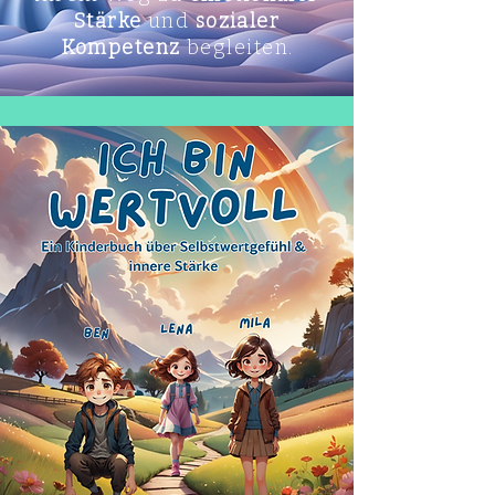
Stärke
und
sozialer
Kompetenz
begleiten.