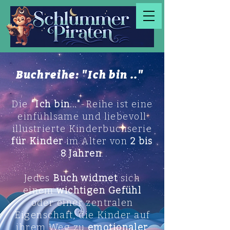
Buchreihe: "Ich bin .."
Die
"Ich bin..."
-Reihe ist eine
einfühlsame und liebevoll
illustrierte Kinderbuchserie
für Kinder
im Alter von
2 bis
8 Jahren
.
Jedes
Buch widmet
sich
einem
wichtigen Gefühl
oder einer zentralen
Eigenschaft, die Kinder auf
ihrem Weg zu
emotionaler